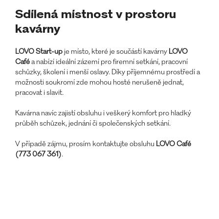
Sdílená místnost v prostoru
kavárny
LOVO Start-up
je místo, které je součástí kavárny
LOVO
Café
a nabízí ideální zázemí pro firemní setkání, pracovní
schůzky, školení i menší oslavy. Díky příjemnému prostředí a
možnosti soukromí zde mohou hosté nerušeně jednat,
pracovat i slavit.
Kavárna navíc zajistí obsluhu i veškerý komfort pro hladký
průběh schůzek, jednání či společenských setkání.
V případě zájmu, prosím kontaktujte obsluhu
LOVO Café
(773 067 361)
.