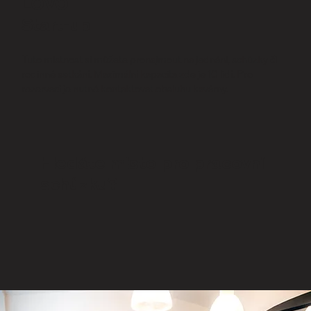
LOVO
Start-up
Tuto místnost si můžete pronajmout na jednání, schůzky či
rodinné setkání. Maximální kapacita zde je 10 lidí. Pro
rezervaci je nutné kontaktovat obsluhu kavárny.
Hledáte místo pro pracovní
schůzku?