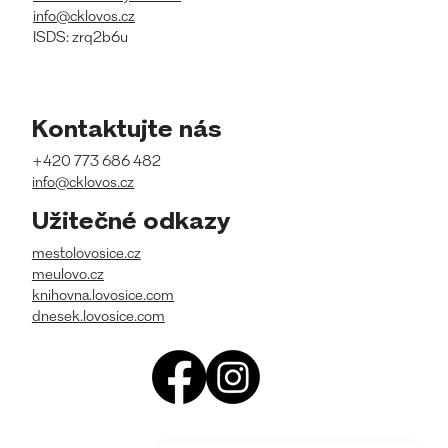
info@cklovos.cz
ISDS: zrq2b6u
Kontaktujte nás
+420 773 686 482
info@cklovos.cz
Užitečné odkazy
mestolovosice.cz
meulovo.cz
knihovna.lovosice.com
dnesek.lovosice.com