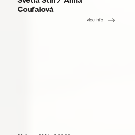
Světla Stín / Anna
Coufalová
více info