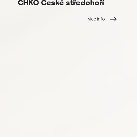
CHKO České středohoří
více info