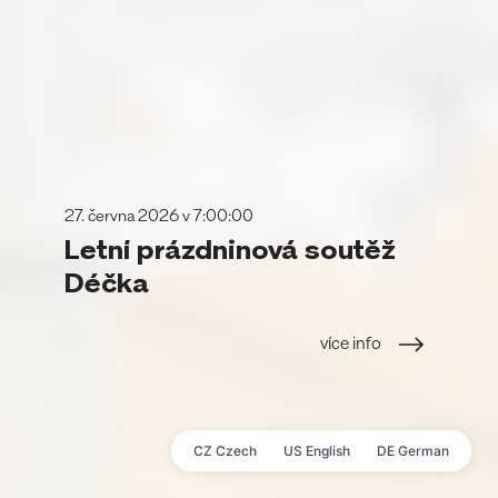
27. června 2026 v 7:00:00
Letní prázdninová soutěž
Déčka
více info
CZ Czech
US English
DE German