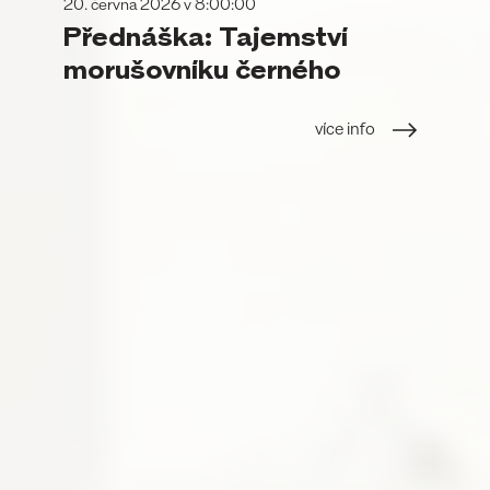
20. června 2026 v 8:00:00
Přednáška: Tajemství
morušovníku černého
více info