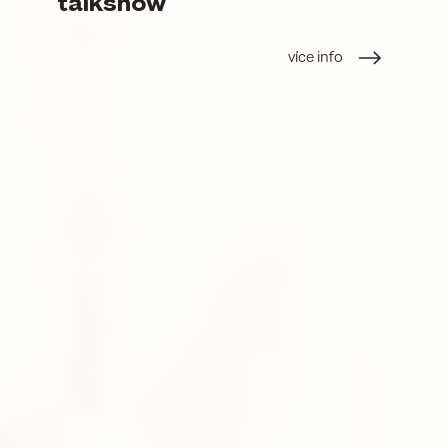
talkshow
více info