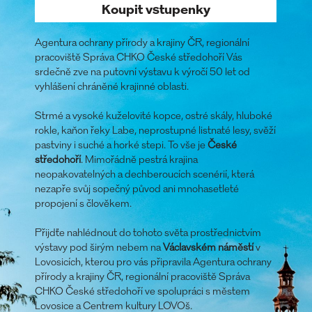
Koupit vstupenky
Agentura ochrany přírody a krajiny ČR, regionální
pracoviště Správa CHKO České středohoří Vás
srdečně zve na putovní výstavu k výročí 50 let od
vyhlášení chráněné krajinné oblasti.
Strmé a vysoké kuželovité kopce, ostré skály, hluboké
rokle, kaňon řeky Labe, neprostupné listnaté lesy, svěží
pastviny i suché a horké stepi. To vše je
České
středohoří
. Mimořádně pestrá krajina
neopakovatelných a dechberoucích scenérií, která
nezapře svůj sopečný původ ani mnohasetleté
propojení s člověkem.
Přijdťe nahlédnout do tohoto světa prostřednictvím
výstavy pod širým nebem na
Václavském náměstí
v
Lovosicích, kterou pro vás připravila Agentura ochrany
přírody a krajiny ČR, regionální pracoviště Správa
CHKO České středohoří ve spolupráci s městem
Lovosice a Centrem kultury LOVOš.