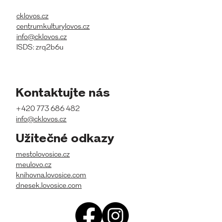
cklovos.cz
centrumkulturylovos.cz
info@cklovos.cz
ISDS: zrq2b6u
Kontaktujte nás
+420 773 686 482
info@cklovos.cz
Užitečné odkazy
mestolovosice.cz
meulovo.cz
knihovna.lovosice.com
dnesek.lovosice.com