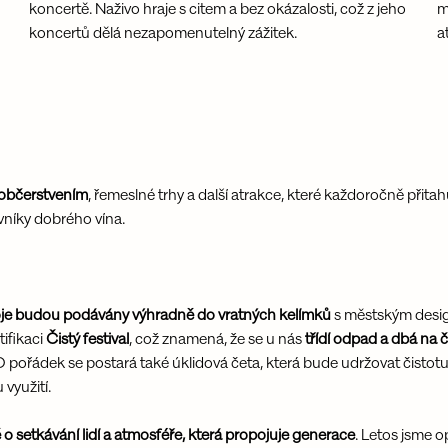
koncertě. Naživo hraje s citem a bez okázalosti, což z jeho 
m
koncertů dělá nezapomenutelný zážitek.
a
 občerstvením
, řemeslné trhy a další atrakce, které každoročně přitah
vníky dobrého vína.
je budou podávány výhradně do vratných kelímků
 s městským desi
ifikaci 
Čistý festival
, což znamená, že se u nás
 třídí odpad a dbá na č
O pořádek se postará také úklidová četa, která bude udržovat čistotu 
využití.
 o setkávání lidí a atmosféře, která propojuje generace
. Letos jsme op