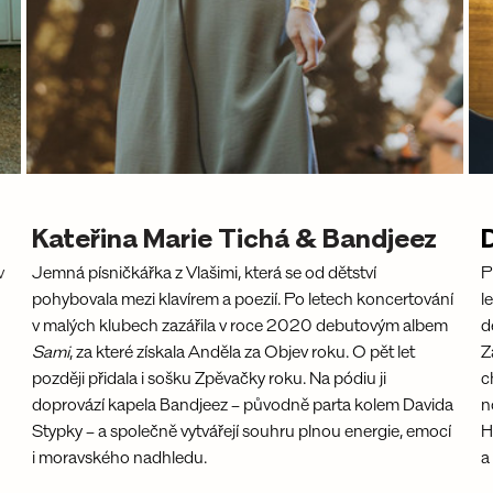
Kateřina Marie Tichá & Bandjeez
D
v 
Jemná písničkářka z Vlašimi, která se od dětství 
P
pohybovala mezi klavírem a poezií. Po letech koncertování 
l
v malých klubech zazářila v roce 2020 debutovým albem 
d
Sami
, za které získala Anděla za Objev roku. O pět let 
Z
později přidala i sošku Zpěvačky roku. Na pódiu ji 
c
doprovází kapela Bandjeez – původně parta kolem Davida 
n
Stypky – a společně vytvářejí souhru plnou energie, emocí 
H
i moravského nadhledu.
a