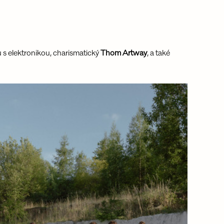
ku s elektronikou, charismatický 
Thom Artway
, a také 