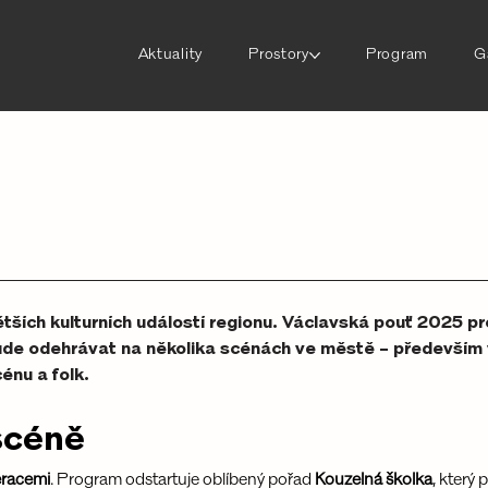
Aktuality
Prostory
Program
G
ětších kulturních událostí regionu. Václavská pouť 2025 p
 bude odehrávat na několika scénách ve městě – především
énu a folk.
scéně
eracemi
. Program odstartuje oblíbený pořad 
Kouzelná školka
, který