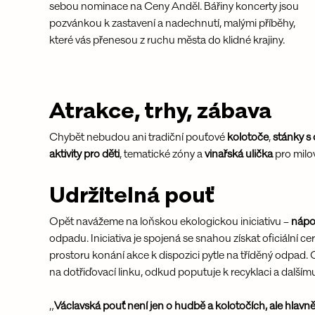
sebou nominace na Ceny Anděl. Bářiny koncerty jsou 
pozvánkou k zastavení a nadechnutí, malými příběhy, 
které vás přenesou z ruchu města do klidné krajiny.
Atrakce, trhy, zábava
Chybět nebudou ani tradiční pouťové 
kolotoče
, 
stánky s
aktivity pro děti
, tematické zóny a 
vinařská ulička
 pro milo
Udržitelná pouť
Opět navážeme na loňskou ekologickou iniciativu – 
nápo
odpadu. Iniciativa je spojená se snahou získat oficiální cert
prostoru konání akce k dispozici pytle na tříděný odpad. 
na dotřiďovací linku, odkud poputuje k recyklaci a dalšímu 
„
Václavská pouť není jen o hudbě a kolotočích, ale hlavně