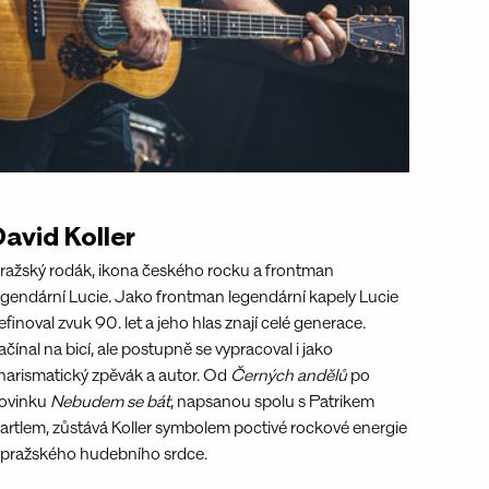
avid Koller
ražský rodák, ikona českého rocku a frontman 
egendární Lucie. Jako frontman legendární kapely Lucie 
efinoval zvuk 90. let a jeho hlas znají celé generace. 
ačínal na bicí, ale postupně se vypracoval i jako 
harismatický zpěvák a autor. Od 
Černých andělů
 po 
ovinku 
Nebudem se bát
, napsanou spolu s Patrikem 
artlem, zůstává Koller symbolem poctivé rockové energie 
 pražského hudebního srdce.