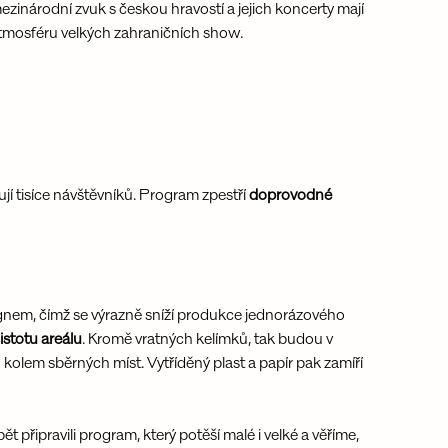
ezinárodní zvuk s českou hravostí a jejich koncerty mají 
tmosféru velkých zahraničních show.
ují tisíce návštěvníků. Program zpestří 
doprovodné 
gnem, čímž se výrazně sníží produkce jednorázového 
istotu areálu
. Kromě vratných kelímků, tak budou v 
kolem sběrných míst. Vytříděný plast a papír pak zamíří 
ět připravili program, který potěší malé i velké a věříme, 