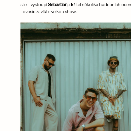
síle – vystoupí 
Sebastian
, držitel několika hudebních oce
Lovosic zavítá s velkou show.