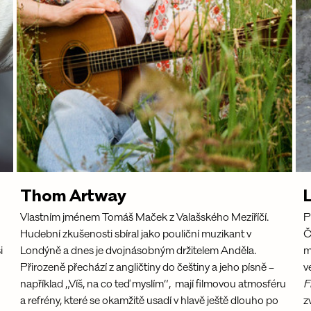
Thom Artway
 
Vlastním jménem Tomáš Maček z Valašského Meziříčí. 
P
Hudební zkušenosti sbíral jako pouliční muzikant v 
Č
i 
Londýně a dnes je dvojnásobným držitelem Anděla. 
m
Přirozeně přechází z angličtiny do češtiny a jeho písně – 
v
například „Víš, na co teď myslím“,  mají filmovou atmosféru 
F
a refrény, které se okamžitě usadí v hlavě ještě dlouho po 
z