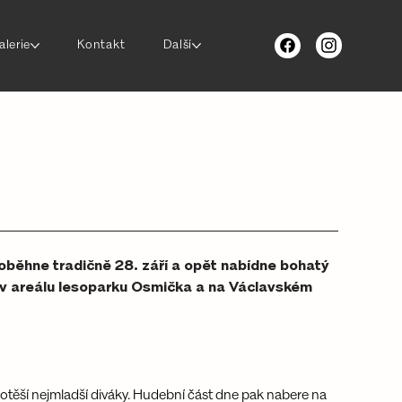
alerie
Kontakt
Další
roběhne tradičně 28. září a opět nabídne bohatý 
 v areálu lesoparku Osmička a na Václavském 
 potěší nejmladší diváky. Hudební část dne pak nabere na 