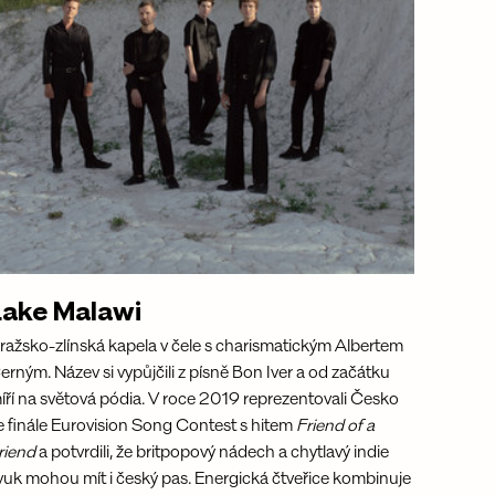
Lake Malawi
ražsko-zlínská kapela v čele s charismatickým Albertem 
erným. Název si vypůjčili z písně Bon Iver a od začátku 
íří na světová pódia. V roce 2019 reprezentovali Česko 
e finále Eurovision Song Contest s hitem 
Friend of a 
riend
 a potvrdili, že britpopový nádech a chytlavý indie 
vuk mohou mít i český pas. Energická čtveřice kombinuje 