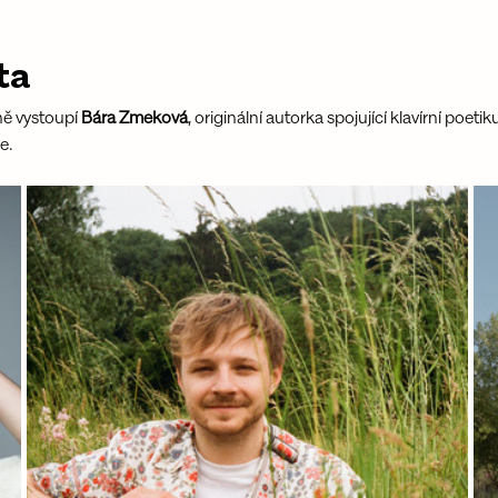
ta
ě vystoupí 
Bára Zmeková
, originální autorka spojující klavírní poeti
e.