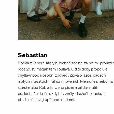
Sebastian
Rodák z Tábora, který hudebně začínal za bicími, prorazil 
roce 2015 megahitem Toulavá. Od té doby propojuje 
chytlavý pop s osobní zpovědí. Zpívá o lásce, pádech i 
malých vítězstvích – ať už v novějších Memories, nebo na 
starším albu Rub a líc. Jeho písně mají dar vrátit 
posluchače do léta, kdy hity zněly z každého rádia, a 
přesto zůstávají upřímné a intimní.