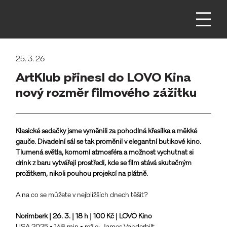
25. 3. 26
ArtKlub přinesl do LOVO Kina
nový rozměr filmového zážitku
Klasické sedačky jsme vyměnili za pohodlná křesílka a měkké 
gauče. Divadelní sál se tak proměnil v elegantní butikové kino. 
Tlumená světla, komorní atmosféra a možnost vychutnat si 
drink z baru vytvářejí prostředí, kde se film stává skutečným 
prožitkem, nikoli pouhou projekcí na plátně.
A na co se můžete v nejbližších dnech těšit?
Norimberk | 26. 3. | 18 h | 100 Kč | LOVO Kino