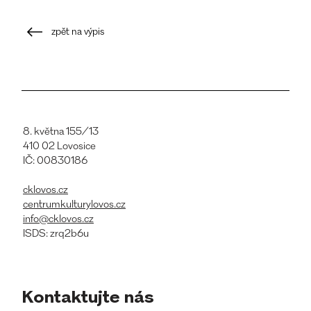
zpět na výpis
8. května 155/13
410 02 Lovosice
IČ: 00830186
cklovos.cz
centrumkulturylovos.cz
info@cklovos.cz
ISDS: zrq2b6u
Kontaktujte nás