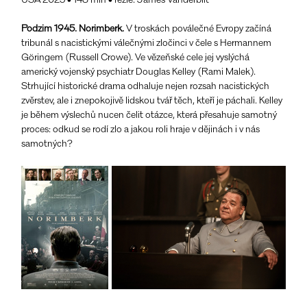
USA 2025 • 148 min • režie: James Vanderbilt
Podzim 1945. Norimberk. 
V troskách poválečné Evropy začíná 
tribunál s nacistickými válečnými zločinci v čele s Hermannem 
Göringem (Russell Crowe). Ve vězeňské cele jej vyslýchá 
americký vojenský psychiatr Douglas Kelley (Rami Malek).
Strhující historické drama odhaluje nejen rozsah nacistických 
zvěrstev, ale i znepokojivě lidskou tvář těch, kteří je páchali. Kelley 
je během výslechů nucen čelit otázce, která přesahuje samotný 
proces: odkud se rodí zlo a jakou roli hraje v dějinách i v nás 
samotných?